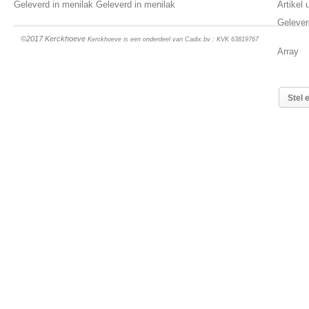
Geleverd in menilak Geleverd in menilak
Artikel
Gelever
©2017 Kerckhoeve
Kerckhoeve is een onderdeel van Cadix.bv : KVK 63819767
Array
Stel 