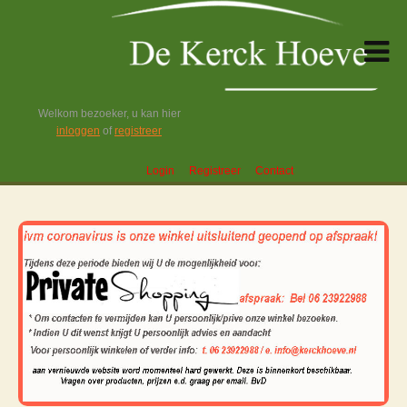
Welkom bezoeker, u kan hier
inloggen
of
registreer
Login
Registreer
Contact