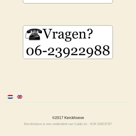
©2017 Kerckhoeve
Kerckhoeve is een onderdeel van Cadix.bv : KVK 63819767