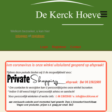
Welkom bezoeker, u kan hier
inloggen
of
registreer
Login
Registreer
Contact