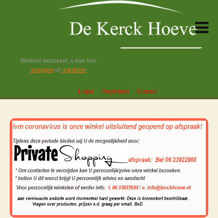
Welkom bezoeker, u kan hier
inloggen
of
registreer
Login
Registreer
Contact