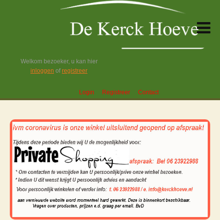
Welkom bezoeker, u kan hier
inloggen
of
registreer
Login
Registreer
Contact