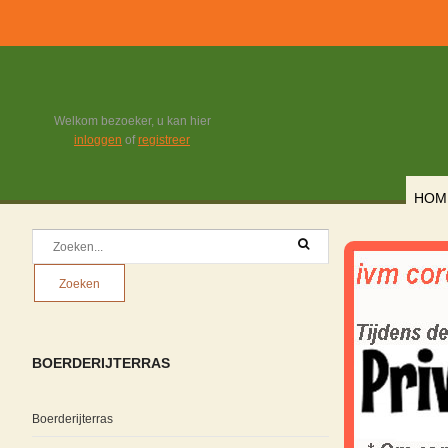
Welkom bezoeker, u kan hier
inloggen
of
registreer
HOM
BOERDERIJTERRAS
Boerderijterras