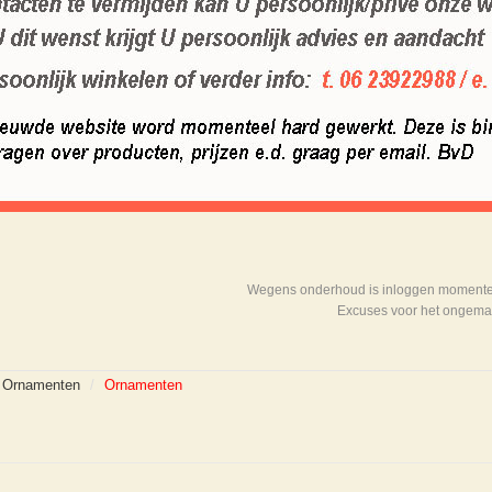
Wegens onderhoud is inloggen momenteel
Excuses voor het ongema
 Ornamenten
/
Ornamenten