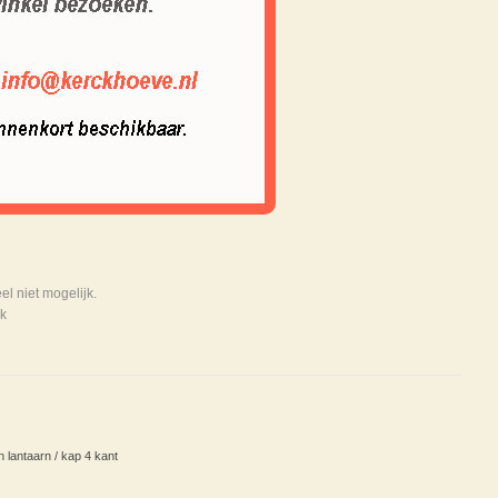
 niet mogelijk.
k
n lantaarn / kap 4 kant