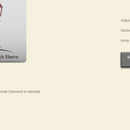
Artik
Gelev
Array
S
nilak Geleverd in menilak