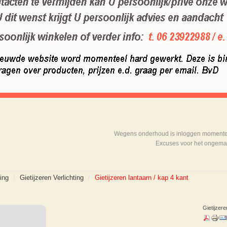
Wegens onderhoud is inloggen momenteel
Excuses voor het ongema
ting
/
Gietijzeren Verlichting
/
Gietijzeren lantaarn / kap 4 kant
Gietijzere