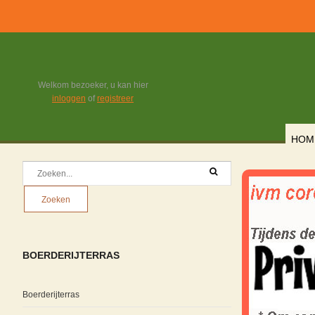
Welkom bezoeker, u kan hier
inloggen
of
registreer
HOM
BOERDERIJTERRAS
Boerderijterras