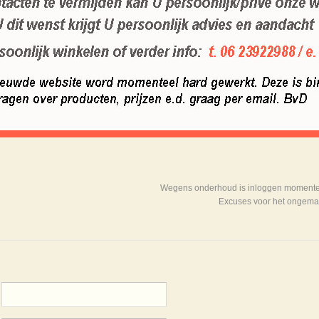
Wegens onderhoud is inloggen momenteel
Excuses voor het ongema