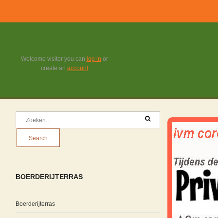
Welcome visitor you can
log in
or
create an
account
BOERDERIJTERRAS
Boerderijterras