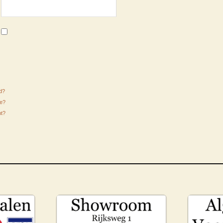
d?
me?
nt?