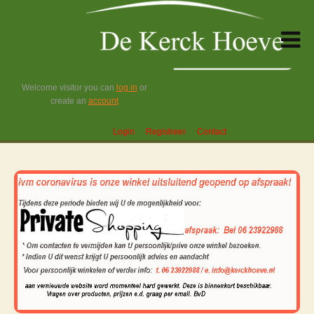
Welcome visitor you can
log in
or
create an
account
Login
Registreer
Contact