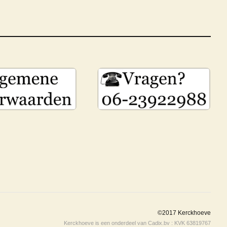
©2017 Kerckhoeve
Kerckhoeve is een onderdeel van Cadix.bv : KVK 63819767