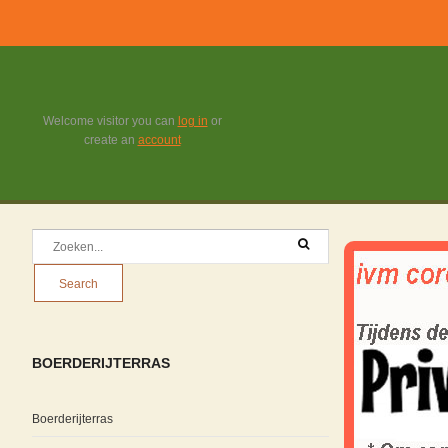
Welcome visitor you can
log in
or
create an
account
BOERDERIJTERRAS
Boerderijterras