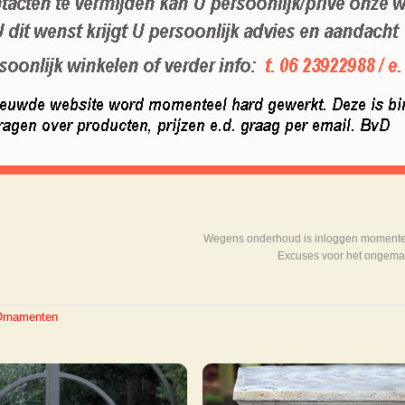
Wegens onderhoud is inloggen momenteel
Excuses voor het ongema
Ornamenten