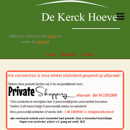
Welcome visitor you can
log in
or
create an
account
Login
Registreer
Contact