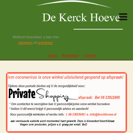
Welkom bezoeker, u kan hier
inloggen
of
registreer
Login
Registreer
Contact