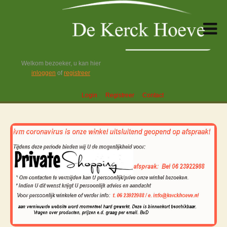
Welkom bezoeker, u kan hier
inloggen
of
registreer
Login
Registreer
Contact