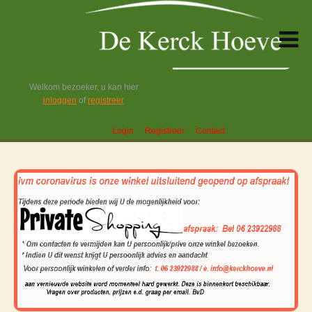
Welkom bezoeker, u kan hier
inloggen
of
registreer
Login
Registreer
Contact