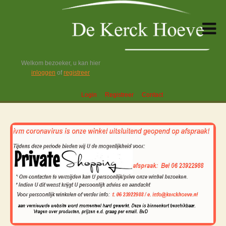
Welkom bezoeker, u kan hier
inloggen
of
registreer
Login
Registreer
Contact