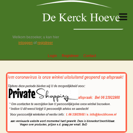
Welkom bezoeker, u kan hier
inloggen
of
registreer
Login
Registreer
Contact