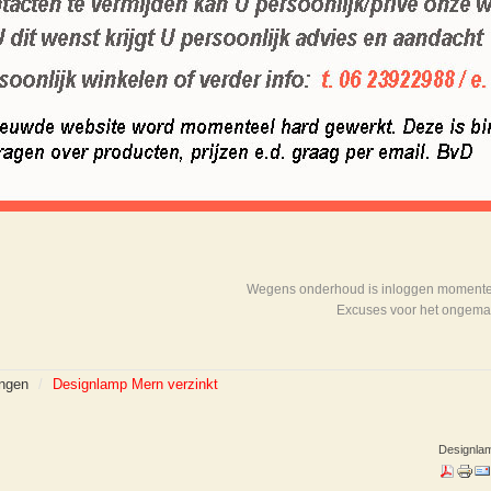
Wegens onderhoud is inloggen momenteel
Excuses voor het ongema
ingen
/
Designlamp Mern verzinkt
Designlam