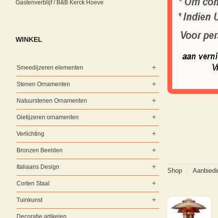
Gastenverblijf / B&B Kerck Hoeve
WINKEL
Smeedijzeren elementen
Stenen Ornamenten
Natuurstenen Ornamenten
Gietijzeren ornamenten
Verlichting
Bronzen Beelden
Italiaans Design
Shop
/
Aanbied
Corten Staal
Tuinkunst
Decoratie artikelen