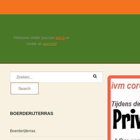
Welcome visitor you can
log in
or
create an
account
BOERDERIJTERRAS
Boerderijterras