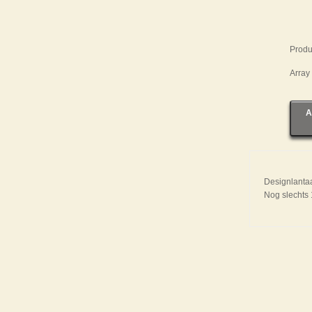
Produ
Array
A
Designlantaa
Nog slechts 