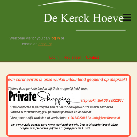
Welcome visitor you can
log in
or
create an
account
Login
Registreer
Contact