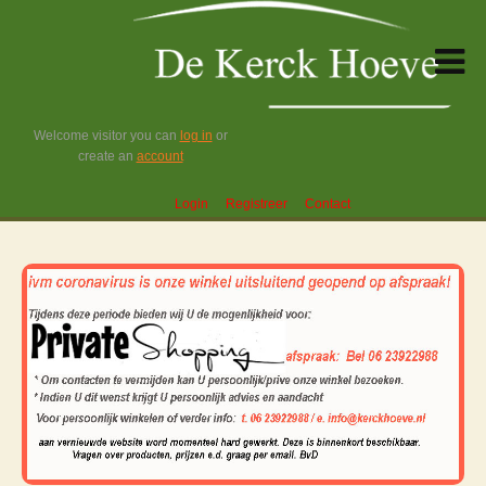
Welcome visitor you can
log in
or
create an
account
Login
Registreer
Contact