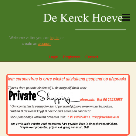
Welcome visitor you can
log in
or
create an
account
Login
Registreer
Contact