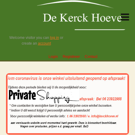
Welcome visitor you can
log in
or
create an
account
Login
Registreer
Contact