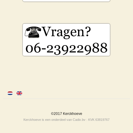
©2017 Kerckhoeve
Kerckhoeve is een onderdeel van Cadix.bv : KVK 63819767